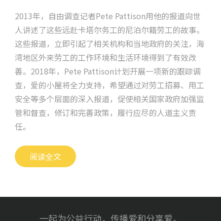
2013年，自由调查记者Pete Pattison用他的报道向世
人讲述了这些远赴卡塔尔务工的尼泊尔籍劳工的故事。
这些报道，立即引起了相关机构和当地政府的关注，海
湾地区外来劳工的工作环境和生活环境得到了有效改
善。2018年，Pete Pattison计划开展一项新的跟踪调
查，爱的小屋将全力支持，希望通过对劳工招募、用工
安全等多个层面的深入报道，促使相关国家政府加强监
管和督查，修订和完善政策，履行应尽的人道主义责
任。
阅读全文
一起为公益行动，传播爱和分享爱。