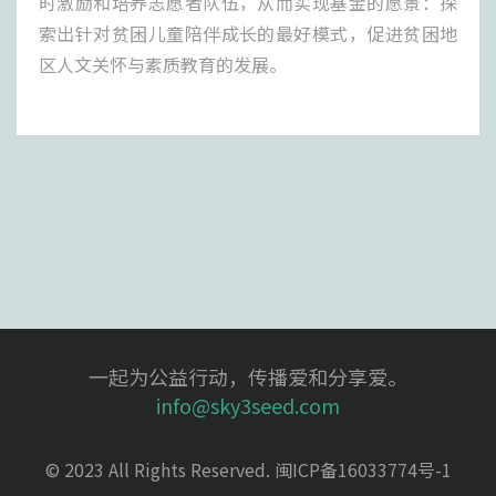
时激励和培养志愿者队伍，从而实现基金的愿景：探
索出针对贫困儿童陪伴成长的最好模式，促进贫困地
区人文关怀与素质教育的发展。
一起为公益行动，传播爱和分享爱。
info@sky3seed.com
© 2023 All Rights Reserved.
闽ICP备16033774号-1